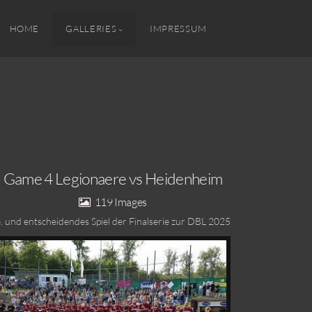
HOME
GALLERIES
IMPRESSUM
Game 4 Legionaere vs Heidenheim
119
. und entscheidendes Spiel der Finalserie zur DBL 2025